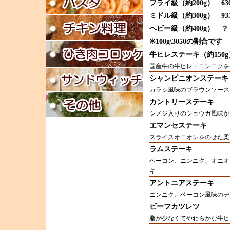
フライ級（約200g） 63
ミドル級（約300g） 93
ヘビー級（約400g） 
※100g\3050の割合です
牛ヒレステーキ（約150g
国産牛の牛ヒレ・ニンニクを
シャンピニオンステーキ
カラシ風味のブラウンソース
カントリーステーキ
シメジ入りのショウガ風味か
エマンセステーキ
スライスオニオンをのせた柔
ラムステーキ
ベーコン、ニンニク、オニオ
キ
アントニアステーキ
ニンニク、ベーコン風味のデ
ビーフカツレツ
脂が少なくてやわらかな牛ヒ